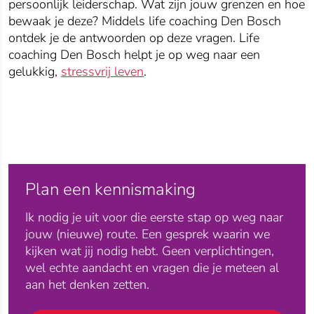
persoonlijk leiderschap. Wat zijn jouw grenzen en hoe
bewaak je deze? Middels life coaching Den Bosch
ontdek je de antwoorden op deze vragen. Life
coaching Den Bosch helpt je op weg naar een
gelukkig,
stressvrij leven
.
Plan een kennismaking
Ik nodig je uit voor die eerste stap op weg naar
jouw (nieuwe) route. Een gesprek waarin we
kijken wat jij nodig hebt. Geen verplichtingen,
wel echte aandacht en vragen die je meteen al
aan het denken zetten.