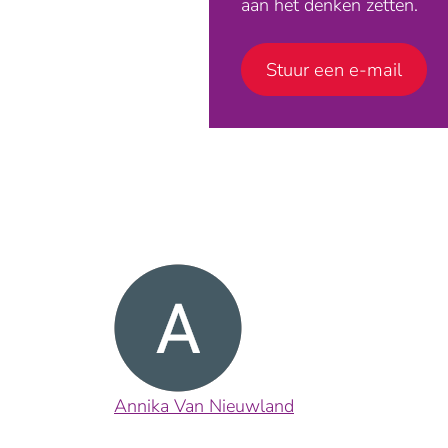
aan het denken zetten.
Stuur een e-mail
Annika Van Nieuwland