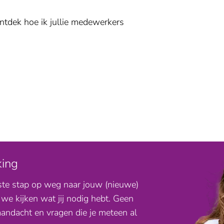
ontdek hoe ik jullie medewerkers
king
erste stap op weg naar jouw (nieuwe)
we kijken wat jij nodig hebt. Geen
aandacht en vragen die je meteen al